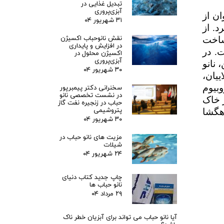
تبدیل غذایی در
آبزی‌پروری
ن از
۳۱ شهریور ۰۴
د. از
نقش نانوحباب اکسیژن
ساخت
در افزایش و پایداری
. در
اکسیژن محلول در
آبزی‌پروری
 نانو
۳۰ شهریور ۰۴
ییان،
وبیوم
سخنرانی دکتر پیمبرپور
در نشست تخصصی نانو
ر خاک
حباب در زنجیره نفت گاز
پتروشیمی
هگشا
۳۰ شهریور ۰۴
مزیت های نانو حباب در
شیلات
۲۴ شهریور ۰۴
چاپ جدید کتاب دنیای
نانو حباب ها
۲۹ مرداد ۰۴
آیا نانو حباب می تواند برای آبزیان خطر ناک