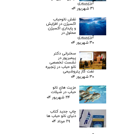
آبزی‌پروری
۳۱ شهریور ۰۴
نقش نانوحباب
اکسیژن در افزایش
و پایداری اکسیژن
محلول در
آبزی‌پروری
۳۰ شهریور ۰۴
سخنرانی دکتر
پیمبرپور در
نشست تخصصی
نانو حباب در زنجیره
نفت گاز پتروشیمی
۳۰ شهریور ۰۴
مزیت های نانو
حباب در شیلات
۲۴ شهریور ۰۴
چاپ جدید کتاب
دنیای نانو حباب ها
۲۹ مرداد ۰۴