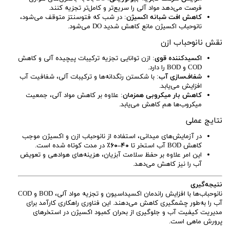
فرصت می‌دهد مواد آلی را سریع‌تر و کامل‌تر تجزیه کنند.
کاهش افت شبانه اکسیژن
: در شب که فتوسنتز متوقف می‌شود،
نانوحباب اکسیژن مانع کاهش شدید DO می‌شود.
نقش نانوحباب ازن
اکسیدکننده قوی
: ازن توانایی تجزیه ترکیبات پیچیده آلی و کاهش
COD و BOD را دارد.
شفاف‌سازی آب
: با شکستن رنگدانه‌ها و ترکیبات آلی، شفافیت آب
افزایش می‌یابد.
کاهش بار میکروبی همزمان
: علاوه بر کاهش مواد آلی، جمعیت
میکروب‌ها هم کاهش می‌یابد.
نتایج عملی
در آزمایش‌های میدانی، استفاده از نانوحباب ازن و اکسیژن موجب
کاهش BOD آب استخر تا
۴۰–۶۰٪
در مدت کوتاه شده است.
این امر علاوه بر حفظ سلامت آبزیان، هزینه‌های هوادهی و تعویض
آب را نیز کاهش می‌دهد.
نتیجه‌گیری
نانوحباب‌ها با افزایش راندمان اکسیداسیون و تجزیه مواد آلی، BOD و COD
آب را به‌طور چشمگیری کاهش می‌دهند. این فناوری راهکاری کارآمد برای
مدیریت کیفیت آب و جلوگیری از بحران کمبود اکسیژن در استخرهای
پرورش ماهی است.