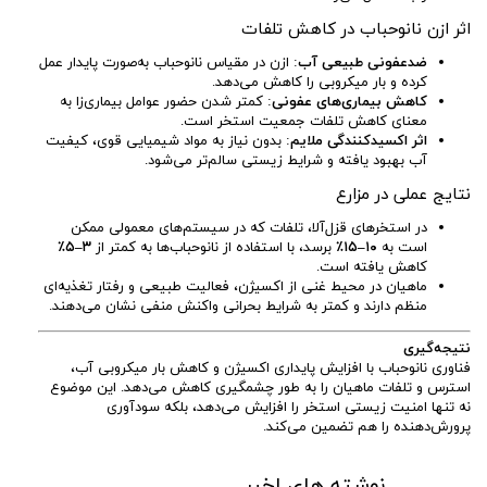
اثر ازن نانوحباب در کاهش تلفات
ضدعفونی طبیعی آب
: ازن در مقیاس نانوحباب به‌صورت پایدار عمل
کرده و بار میکروبی را کاهش می‌دهد.
کاهش بیماری‌های عفونی
: کمتر شدن حضور عوامل بیماری‌زا به
معنای کاهش تلفات جمعیت استخر است.
اثر اکسیدکنندگی ملایم
: بدون نیاز به مواد شیمیایی قوی، کیفیت
آب بهبود یافته و شرایط زیستی سالم‌تر می‌شود.
نتایج عملی در مزارع
در استخرهای قزل‌آلا، تلفات که در سیستم‌های معمولی ممکن
است به
۱۰–۱۵٪
برسد، با استفاده از نانوحباب‌ها به کمتر از
۳–۵٪
کاهش یافته است.
ماهیان در محیط غنی از اکسیژن، فعالیت طبیعی و رفتار تغذیه‌ای
منظم دارند و کمتر به شرایط بحرانی واکنش منفی نشان می‌دهند.
نتیجه‌گیری
فناوری نانوحباب با افزایش پایداری اکسیژن و کاهش بار میکروبی آب،
استرس و تلفات ماهیان را به طور چشمگیری کاهش می‌دهد. این موضوع
نه تنها امنیت زیستی استخر را افزایش می‌دهد، بلکه سودآوری
پرورش‌دهنده را هم تضمین می‌کند.
نوشته های اخیر